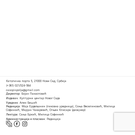
Католичка порта 5, 21000 Нови Сад, Србија
(+381) 021/524-584
casopispolja@gmail.com
Директор:
Бојан Панаотовић
Издавач:
Културни центар Новог Сада
Уредник:
Ален Бешић
Редакција:
Маја Ердељанин (ликовна уредница), Соња Веселиновић, Милица
Софинкић, Марјан Чакаревић, Огњен Клисара (дизајнер)
Лектура:
Сања Бркић, Милица Софинкић
Администрација и пласман:
Редакција