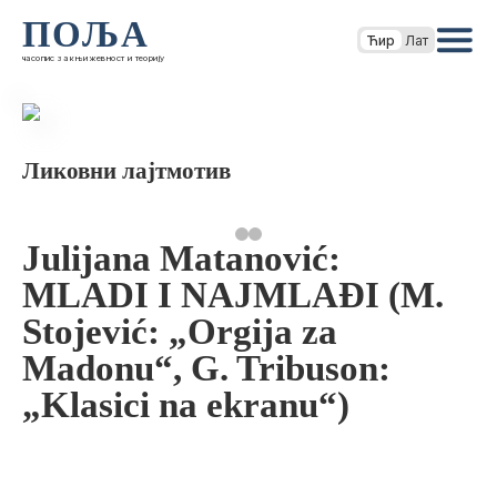
ПОЉА
Ћир
Лат
часопис за књижевност и теорију
Ликовни лајтмотив
Julijana Matanović:
MLADI I NAJMLAĐI (M.
Stojević: „Orgija za
Madonu“, G. Tribuson:
„Klasici na ekranu“)