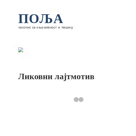
ПОЉА
часопис за књижевност и теорију
Ликовни лајтмотив