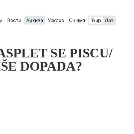
и
Вести
Архива
Ускоро
О нама
Ћир
Лат
RASPLET SE PISCU/
IŠE DOPADA?