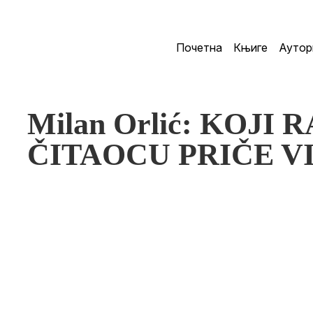
Почетна
Књиге
Аутор
Milan Orlić: KOJI 
ČITAOCU PRIČE V