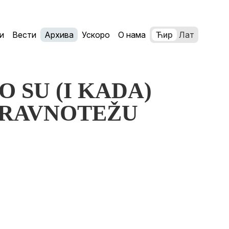
и
Вести
Архива
Ускоро
О нама
Ћир
Лат
KO SU (I KADA)
 RAVNOTEŽU