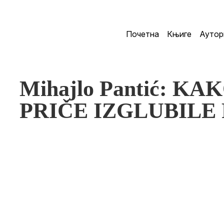
Почетна
Књиге
Аутор
Mihajlo Pantić: KA
PRIČE IZGLUBILE