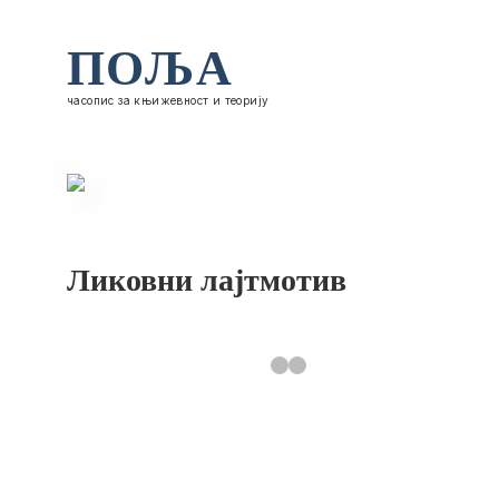
ПОЉА
часопис за књижевност и теорију
Ликовни лајтмотив