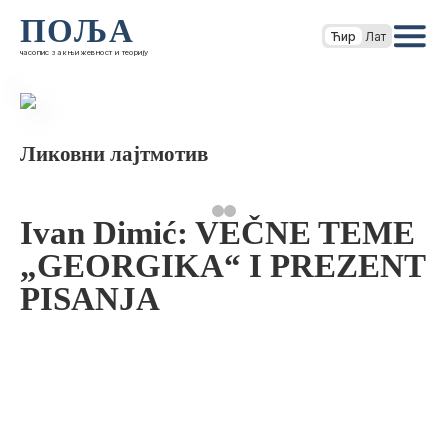
ПОЉА
Ћир
Лат
часопис за књижевност и теорију
Ликовни лајтмотив
Ivan Dimić: VEČNE TEME
„GEORGIKA“ I PREZENT
PISANJA