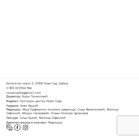
Католичка порта 5, 21000 Нови Сад, Србија
(+381) 021/524-584
casopispolja@gmail.com
Директор:
Бојан Панаотовић
Издавач:
Културни центар Новог Сада
Уредник:
Ален Бешић
Редакција:
Маја Ердељанин (ликовна уредница), Соња Веселиновић, Милица
Софинкић, Марјан Чакаревић, Огњен Клисара (дизајнер)
Лектура:
Сања Бркић, Милица Софинкић
Администрација и пласман:
Редакција