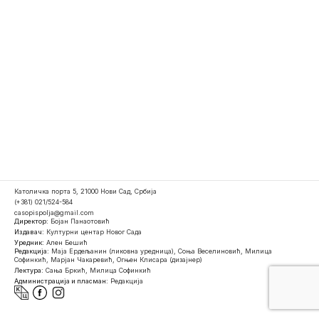
Католичка порта 5, 21000 Нови Сад, Србија
(+381) 021/524-584
casopispolja@gmail.com
Директор:
Бојан Панаотовић
Издавач:
Културни центар Новог Сада
Уредник:
Ален Бешић
Редакција:
Маја Ердељанин (ликовна уредница), Соња Веселиновић, Милица
Софинкић, Марјан Чакаревић, Огњен Клисара (дизајнер)
Лектура:
Сања Бркић, Милица Софинкић
Администрација и пласман:
Редакција