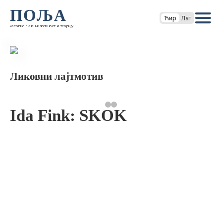
ПОЉА
Ћир
Лат
часопис за књижевност и теорију
Ликовни лајтмотив
Ida Fink: SKOK