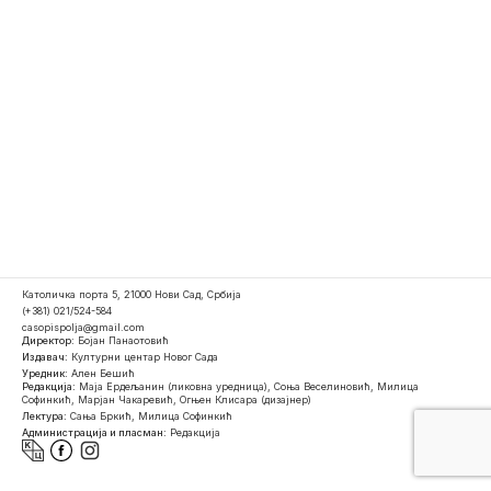
Католичка порта 5, 21000 Нови Сад, Србија
(+381) 021/524-584
casopispolja@gmail.com
Директор:
Бојан Панаотовић
Издавач:
Културни центар Новог Сада
Уредник:
Ален Бешић
Редакција:
Маја Ердељанин (ликовна уредница), Соња Веселиновић, Милица
Софинкић, Марјан Чакаревић, Огњен Клисара (дизајнер)
Лектура:
Сања Бркић, Милица Софинкић
Администрација и пласман:
Редакција