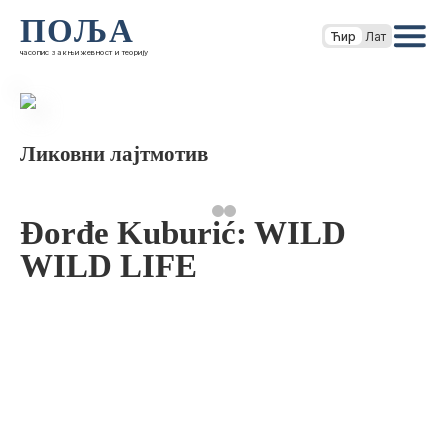
ПОЉА
Ћир
Лат
часопис за књижевност и теорију
Ликовни лајтмотив
Đorđe Kuburić: WILD
WILD LIFE