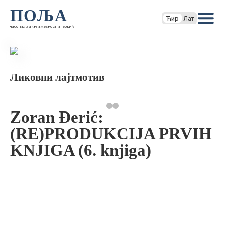
ПОЉА
Ћир
Лат
часопис за књижевност и теорију
Ликовни лајтмотив
Zoran Đerić:
(RE)PRODUKCIJA PRVIH
KNJIGA (6. knjiga)