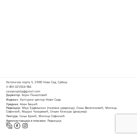
Католичка порта 5, 21000 Нови Сад, Србија
(+381) 021/524-584
casopispolja@gmail.com
Директор:
Бојан Панаотовић
Издавач:
Културни центар Новог Сада
Уредник:
Ален Бешић
Редакција:
Маја Ердељанин (ликовна уредница), Соња Веселиновић, Милица
Софинкић, Марјан Чакаревић, Огњен Клисара (дизајнер)
Лектура:
Сања Бркић, Милица Софинкић
Администрација и пласман:
Редакција