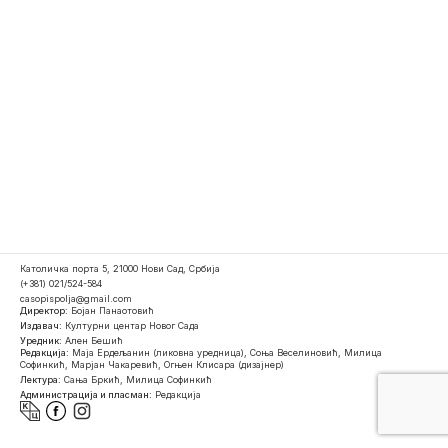
Католичка порта 5, 21000 Нови Сад, Србија
(+381) 021/524-584
casopispolja@gmail.com
Директор:
Бојан Панаотовић
Издавач:
Културни центар Новог Сада
Уредник:
Ален Бешић
Редакција:
Маја Ердељанин (ликовна уредница), Соња Веселиновић, Милица
Софинкић, Марјан Чакаревић, Огњен Клисара (дизајнер)
Лектура:
Сања Бркић, Милица Софинкић
Администрација и пласман:
Редакција