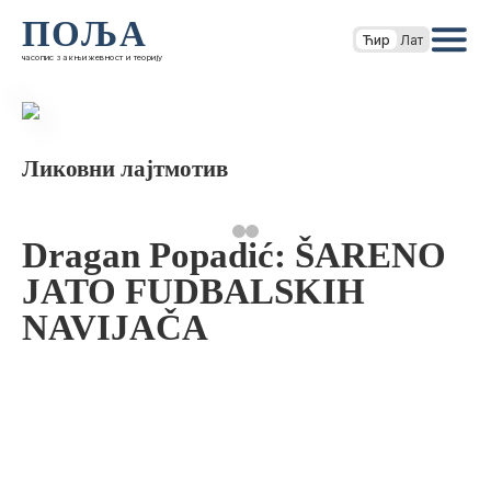
ПОЉА
Ћир
Лат
часопис за књижевност и теорију
Ликовни лајтмотив
Dragan Popadić: ŠARENO
JATO FUDBALSKIH
NAVIJAČA