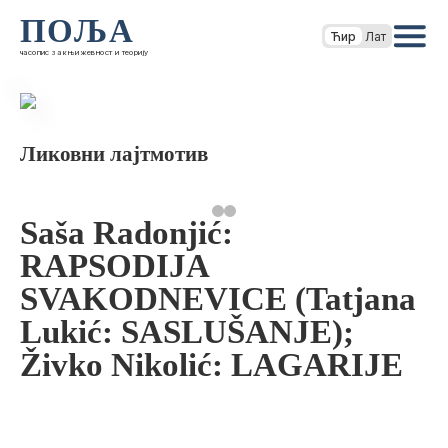
ПОЉА
Ћир
Лат
часопис за књижевност и теорију
Ликовни лајтмотив
Saša Radonjić:
RAPSODIJA
SVAKODNEVICE (Tatjana
Lukić: SASLUŠANJE);
Živko Nikolić: LAGARIJE