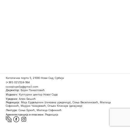
Католичка порта 5, 21000 Нови Сад, Србија
(+381) 021/524-584
casopispolja@gmail.com
Директор:
Бојан Панаотовић
Издавач:
Културни центар Новог Сада
Уредник:
Ален Бешић
Редакција:
Маја Ердељанин (ликовна уредница), Соња Веселиновић, Милица
Софинкић, Марјан Чакаревић, Огњен Клисара (дизајнер)
Лектура:
Сања Бркић, Милица Софинкић
Администрација и пласман:
Редакција