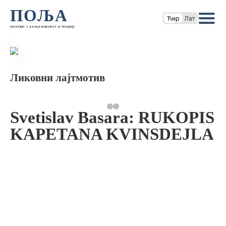
ПОЉА
Ћир
Лат
часопис за књижевност и теорију
Ликовни лајтмотив
Svetislav Basara: RUKOPIS
KAPETANA KVINSDEJLA