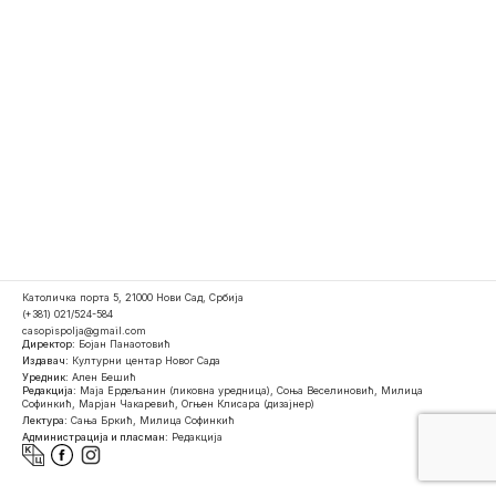
Католичка порта 5, 21000 Нови Сад, Србија
(+381) 021/524-584
casopispolja@gmail.com
Директор:
Бојан Панаотовић
Издавач:
Културни центар Новог Сада
Уредник:
Ален Бешић
Редакција:
Маја Ердељанин (ликовна уредница), Соња Веселиновић, Милица
Софинкић, Марјан Чакаревић, Огњен Клисара (дизајнер)
Лектура:
Сања Бркић, Милица Софинкић
Администрација и пласман:
Редакција