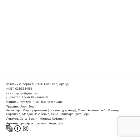
Католичка порта 5, 21000 Нови Сад, Србија
(+381) 021/524-584
casopispolja@gmail.com
Директор:
Бојан Панаотовић
Издавач:
Културни центар Новог Сада
Уредник:
Ален Бешић
Редакција:
Маја Ердељанин (ликовна уредница), Соња Веселиновић, Милица
Софинкић, Марјан Чакаревић, Огњен Клисара (дизајнер)
Лектура:
Сања Бркић, Милица Софинкић
Администрација и пласман:
Редакција