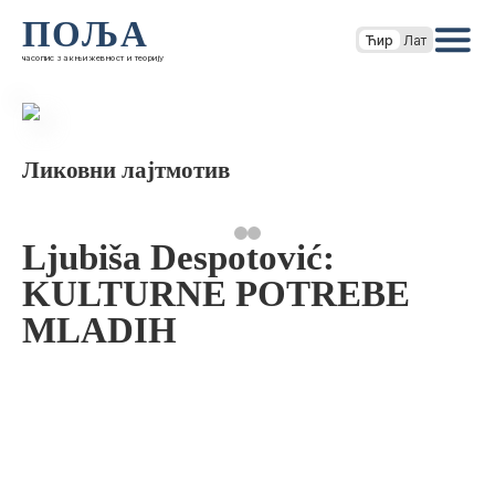
ПОЉА
Ћир
Лат
часопис за књижевност и теорију
Ликовни лајтмотив
Ljubiša Despotović:
KULTURNE POTREBE
MLADIH