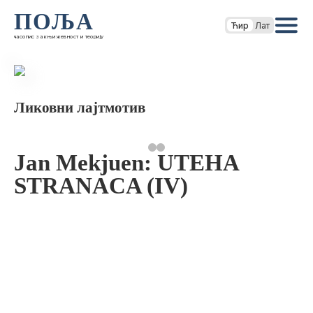
ПОЉА
Ћир
Лат
часопис за књижевност и теорију
Ликовни лајтмотив
Jan Mekjuen: UTEHA
STRANACA (IV)