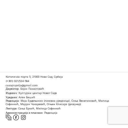
Католичка порта 5, 21000 Нови Сад, Србија
(+381) 021/524-584
casopispolja@gmail.com
Директор:
Бојан Панаотовић
Издавач:
Културни центар Новог Сада
Уредник:
Ален Бешић
Редакција:
Маја Ердељанин (ликовна уредница), Соња Веселиновић, Милица
Софинкић, Марјан Чакаревић, Огњен Клисара (дизајнер)
Лектура:
Сања Бркић, Милица Софинкић
Администрација и пласман:
Редакција