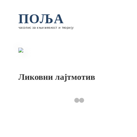
ПОЉА
часопис за књижевност и теорију
Ликовни лајтмотив