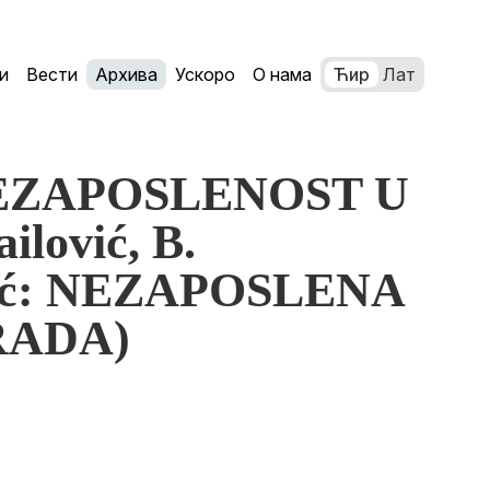
и
Вести
Архива
Ускоро
О нама
Ћир
Лат
 NEZAPOSLENOST U
lović, B.
ajić: NEZAPOSLENA
RADA)