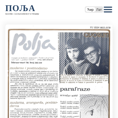
ПОЉА
Ћир
Лат
часопис за књижевност и теорију