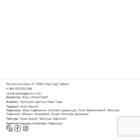
Католичка порта 5, 21000 Нови Сад, Србија
(+381) 021/524-584
casopispolja@gmail.com
Директор:
Бојан Панаотовић
Издавач:
Културни центар Новог Сада
Уредник:
Ален Бешић
Редакција:
Маја Ердељанин (ликовна уредница), Соња Веселиновић, Милица
Софинкић, Марјан Чакаревић, Огњен Клисара (дизајнер)
Лектура:
Сања Бркић, Милица Софинкић
Администрација и пласман:
Редакција