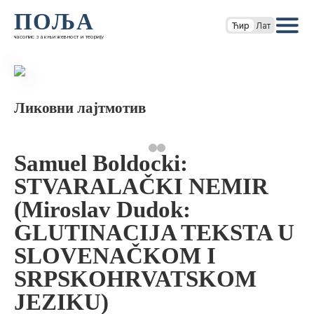
ПОЉА
Ћир
Лат
часопис за књижевност и теорију
Ликовни лајтмотив
Samuel Boldocki:
STVARALAČKI NEMIR
(Miroslav Dudok:
GLUTINACIJA TEKSTA U
SLOVENAČKOM I
SRPSKOHRVATSKOM
JEZIKU)