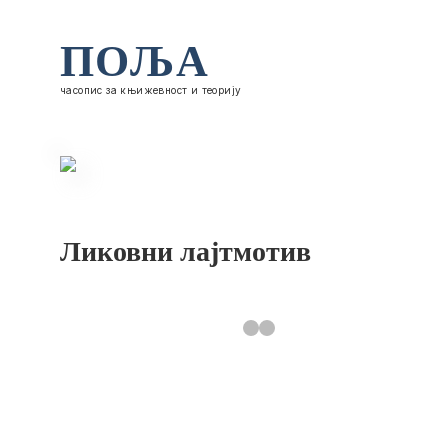
ПОЉА
часопис за књижевност и теорију
Ликовни лајтмотив