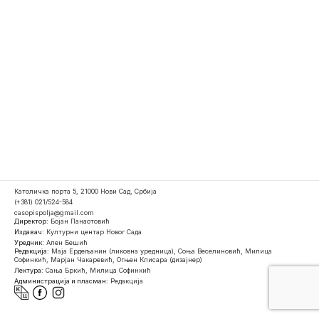
Католичка порта 5, 21000 Нови Сад, Србија
(+381) 021/524-584
casopispolja@gmail.com
Директор:
Бојан Панаотовић
Издавач:
Културни центар Новог Сада
Уредник:
Ален Бешић
Редакција:
Маја Ердељанин (ликовна уредница), Соња Веселиновић, Милица
Софинкић, Марјан Чакаревић, Огњен Клисара (дизајнер)
Лектура:
Сања Бркић, Милица Софинкић
Администрација и пласман:
Редакција