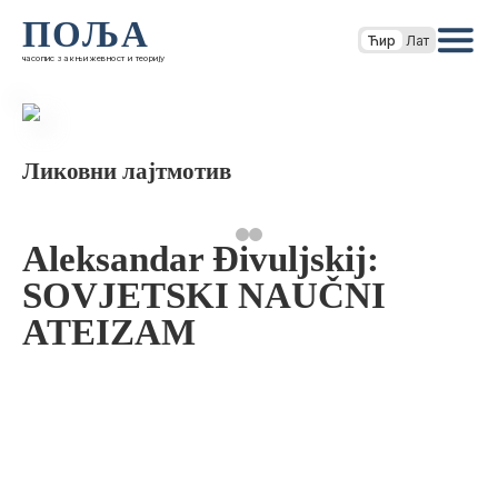
ПОЉА
Ћир
Лат
часопис за књижевност и теорију
Ликовни лајтмотив
Aleksandar Đivuljskij:
SOVJETSKI NAUČNI
ATEIZAM