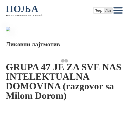
ПОЉА
Ћир
Лат
часопис за књижевност и теорију
Ликовни лајтмотив
GRUPA 47 JE ZA SVE NAS
INTELEKTUALNA
DOMOVINA (razgovor sa
Milom Dorom)