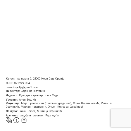
Католичка порта 5, 21000 Нови Сад, Србија
(+381) 021/524-584
casopispolja@gmail.com
Директор:
Бојан Панаотовић
Издавач:
Културни центар Новог Сада
Уредник:
Ален Бешић
Редакција:
Маја Ердељанин (ликовна уредница), Соња Веселиновић, Милица
Софинкић, Марјан Чакаревић, Огњен Клисара (дизајнер)
Лектура:
Сања Бркић, Милица Софинкић
Администрација и пласман:
Редакција