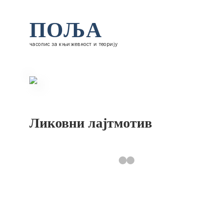
ПОЉА
часопис за књижевност и теорију
Ликовни лајтмотив