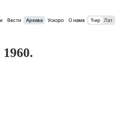
и
Вести
Архива
Ускоро
О нама
Ћир
Лат
 1960.