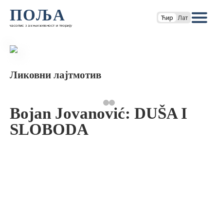
ПОЉА
Ћир
Лат
часопис за књижевност и теорију
Ликовни лајтмотив
Bojan Jovanović: DUŠA I
SLOBODA