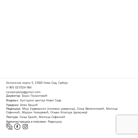
Католичка порта 5, 21000 Нови Сад, Србија
(+381) 021/524-584
casopispolja@gmail.com
Директор:
Бојан Панаотовић
Издавач:
Културни центар Новог Сада
Уредник:
Ален Бешић
Редакција:
Маја Ердељанин (ликовна уредница), Соња Веселиновић, Милица
Софинкић, Марјан Чакаревић, Огњен Клисара (дизајнер)
Лектура:
Сања Бркић, Милица Софинкић
Администрација и пласман:
Редакција