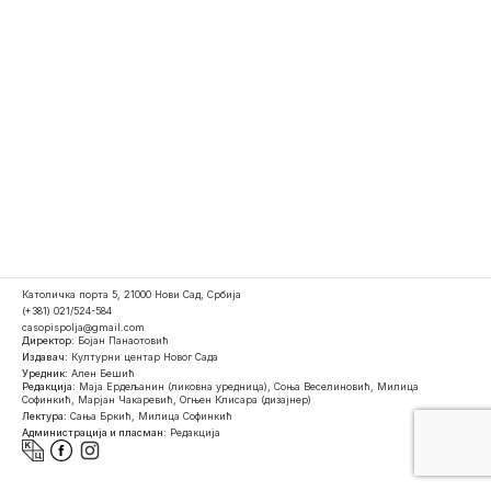
Католичка порта 5, 21000 Нови Сад, Србија
(+381) 021/524-584
casopispolja@gmail.com
Директор:
Бојан Панаотовић
Издавач:
Културни центар Новог Сада
Уредник:
Ален Бешић
Редакција:
Маја Ердељанин (ликовна уредница), Соња Веселиновић, Милица
Софинкић, Марјан Чакаревић, Огњен Клисара (дизајнер)
Лектура:
Сања Бркић, Милица Софинкић
Администрација и пласман:
Редакција