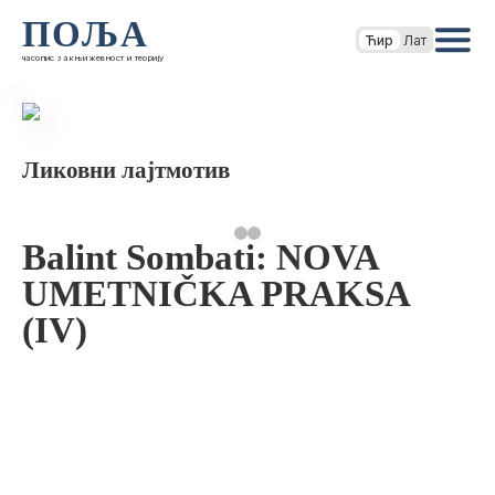
ПОЉА
Ћир
Лат
часопис за књижевност и теорију
Ликовни лајтмотив
Balint Sombati: NOVA
UMETNIČKA PRAKSA
(IV)