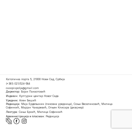
Католичка порта 5, 21000 Нови Сад, Србија
(+381) 021/524-584
casopispolja@gmail.com
Директор:
Бојан Панаотовић
Издавач:
Културни центар Новог Сада
Уредник:
Ален Бешић
Редакција:
Маја Ердељанин (ликовна уредница), Соња Веселиновић, Милица
Софинкић, Марјан Чакаревић, Огњен Клисара (дизајнер)
Лектура:
Сања Бркић, Милица Софинкић
Администрација и пласман:
Редакција