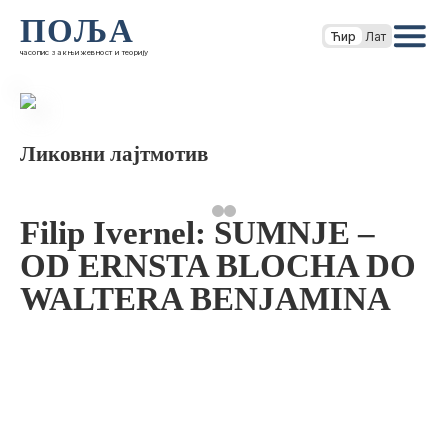
ПОЉА
Ћир
Лат
часопис за књижевност и теорију
Ликовни лајтмотив
Filip Ivernel: SUMNJE –
OD ERNSTA BLOCHA DO
WALTERA BENJAMINA