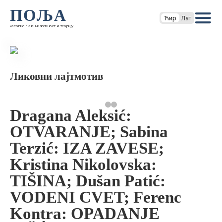
ПОЉА
Ћир
Лат
часопис за књижевност и теорију
Ликовни лајтмотив
Dragana Aleksić:
OTVARANJE; Sabina
Terzić: IZA ZAVESE;
Kristina Nikolovska:
TIŠINA; Dušan Patić:
VODENI CVET; Ferenc
Kontra: OPADANJE