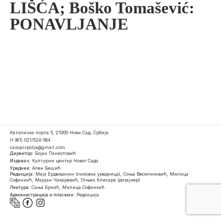
LIŠĆA; Boško Tomašević:
PONAVLJANJE
Католичка порта 5, 21000 Нови Сад, Србија
(+381) 021/524-584
casopispolja@gmail.com
Директор:
Бојан Панаотовић
Издавач:
Културни центар Новог Сада
Уредник:
Ален Бешић
Редакција:
Маја Ердељанин (ликовна уредница), Соња Веселиновић, Милица
Софинкић, Марјан Чакаревић, Огњен Клисара (дизајнер)
Лектура:
Сања Бркић, Милица Софинкић
Администрација и пласман:
Редакција