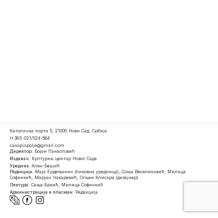
Католичка порта 5, 21000 Нови Сад, Србија
(+381) 021/524-584
casopispolja@gmail.com
Директор:
Бојан Панаотовић
Издавач:
Културни центар Новог Сада
Уредник:
Ален Бешић
Редакција:
Маја Ердељанин (ликовна уредница), Соња Веселиновић, Милица
Софинкић, Марјан Чакаревић, Огњен Клисара (дизајнер)
Лектура:
Сања Бркић, Милица Софинкић
Администрација и пласман:
Редакција