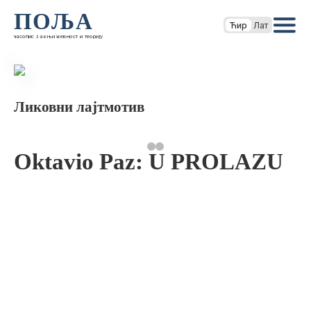
ПОЉА
Ћир
Лат
часопис за књижевност и теорију
Ликовни лајтмотив
Oktavio Paz: U PROLAZU