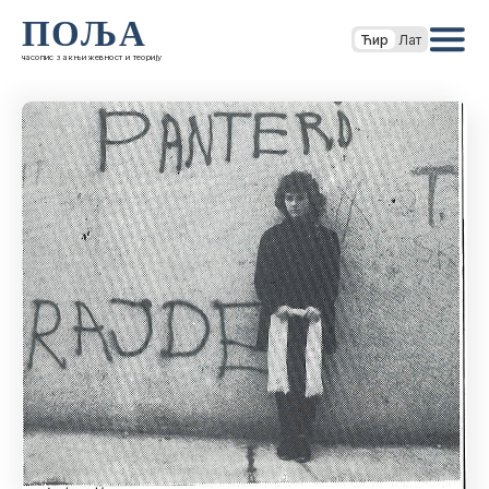
ПОЉА
Ћир
Лат
часопис за књижевност и теорију