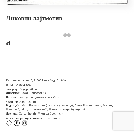
Ликовни лајтмотив
a
Католичка порта 5, 21000 Нови Сад, Србија
(+381) 021/524-584
casopispolja@gmail.com
Директор:
Бојан Панаотовић
Издавач:
Културни центар Новог Сада
Уредник:
Ален Бешић
Редакција:
Маја Ердељанин (ликовна уредница), Соња Веселиновић, Милица
Софинкић, Марјан Чакаревић, Огњен Клисара (дизајнер)
Лектура:
Сања Бркић, Милица Софинкић
Администрација и пласман:
Редакција