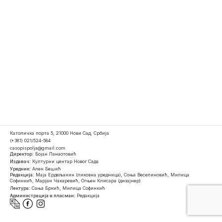
Католичка порта 5, 21000 Нови Сад, Србија
(+381) 021/524-584
casopispolja@gmail.com
Директор:
Бојан Панаотовић
Издавач:
Културни центар Новог Сада
Уредник:
Ален Бешић
Редакција:
Маја Ердељанин (ликовна уредница), Соња Веселиновић, Милица
Софинкић, Марјан Чакаревић, Огњен Клисара (дизајнер)
Лектура:
Сања Бркић, Милица Софинкић
Администрација и пласман:
Редакција