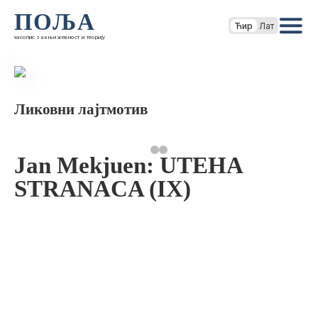
ПОЉА
Ћир
Лат
часопис за књижевност и теорију
Ликовни лајтмотив
Jan Mekjuen: UTEHA
STRANACA (IX)