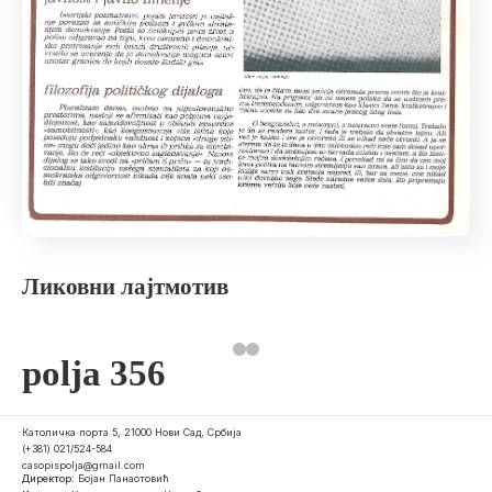
Ликовни лајтмотив
polja 356
Католичка порта 5, 21000 Нови Сад, Србија
(+381) 021/524-584
casopispolja@gmail.com
Директор:
Бојан Панаотовић