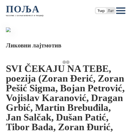
ПОЉА
Ћир
Лат
часопис за књижевност и теорију
Ликовни лајтмотив
SVI ČEKAJU NA TEBE,
poezija (Zoran Đerić, Zoran
Pešić Sigma, Bojan Petrović,
Vojislav Karanović, Dragan
Grbić, Martin Brebuđila,
Jan Salčak, Dušan Patić,
Tibor Bada, Zoran Đurić,