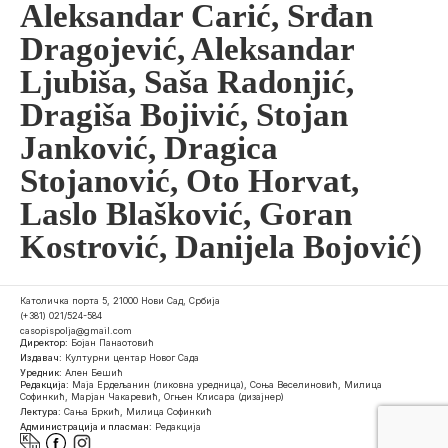
Aleksandar Carić, Srđan
Dragojević, Aleksandar
Ljubiša, Saša Radonjić,
Dragiša Bojivić, Stojan
Janković, Dragica
Stojanović, Oto Horvat,
Laslo Blašković, Goran
Kostrović, Danijela Bojović)
Католичка порта 5, 21000 Нови Сад, Србија
(+381) 021/524-584
casopispolja@gmail.com
Директор:
Бојан Панаотовић
Издавач:
Културни центар Новог Сада
Уредник:
Ален Бешић
Редакција:
Маја Ердељанин (ликовна уредница), Соња Веселиновић, Милица
Софинкић, Марјан Чакаревић, Огњен Клисара (дизајнер)
Лектура:
Сања Бркић, Милица Софинкић
Администрација и пласман:
Редакција