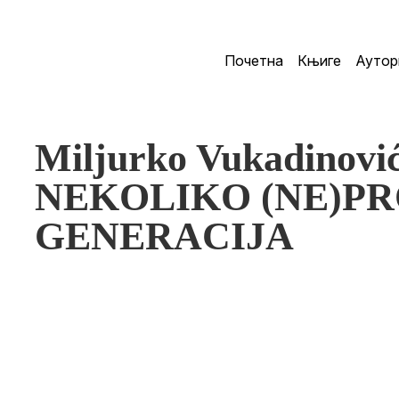
Почетна
Књиге
Аутор
Miljurko Vukadino
NEKOLIKO (NE)P
GENERACIJA