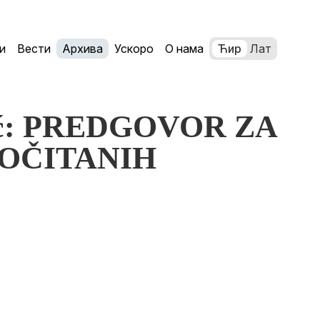
и
Вести
Архива
Ускоро
О нама
Ћир
Лат
vić: PREDGOVOR ZA
ROČITANIH