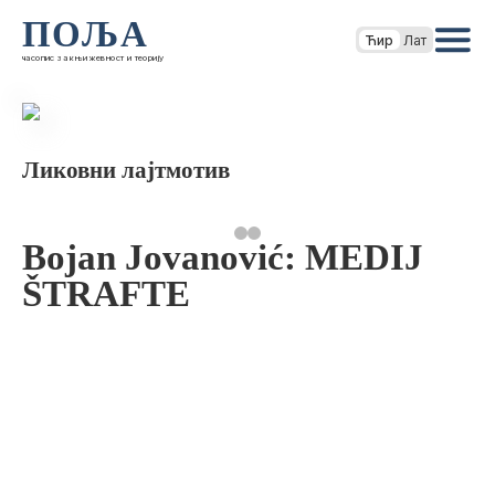
ПОЉА
Ћир
Лат
часопис за књижевност и теорију
Ликовни лајтмотив
Bojan Jovanović: MEDIJ
ŠTRAFTE