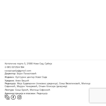
Католичка порта 5, 21000 Нови Сад, Србија
(+381) 021/524-584
casopispolja@gmail.com
Директор:
Бојан Панаотовић
Издавач:
Културни центар Новог Сада
Уредник:
Ален Бешић
Редакција:
Маја Ердељанин (ликовна уредница), Соња Веселиновић, Милица
Софинкић, Марјан Чакаревић, Огњен Клисара (дизајнер)
Лектура:
Сања Бркић, Милица Софинкић
Администрација и пласман:
Редакција