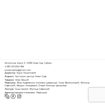
Католичка порта 5, 21000 Нови Сад, Србија
(+381) 021/524-584
casopispolja@gmail.com
Директор:
Бојан Панаотовић
Издавач:
Културни центар Новог Сада
Уредник:
Ален Бешић
Редакција:
Маја Ердељанин (ликовна уредница), Соња Веселиновић, Милица
Софинкић, Марјан Чакаревић, Огњен Клисара (дизајнер)
Лектура:
Сања Бркић, Милица Софинкић
Администрација и пласман:
Редакција