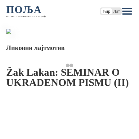
ПОЉА
Ћир
Лат
часопис за књижевност и теорију
Ликовни лајтмотив
Žak Lakan: SEMINAR O
UKRADENOM PISMU (II)