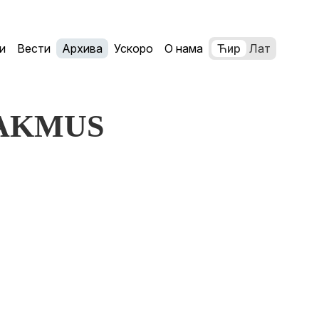
и
Вести
Архива
Ускоро
О нама
Ћир
Лат
 LAKMUS