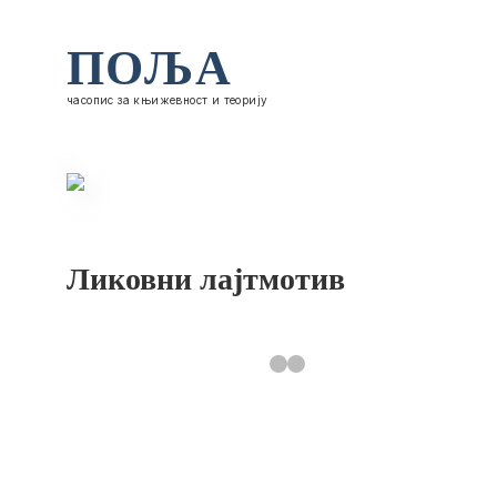
ПОЉА
часопис за књижевност и теорију
Ликовни лајтмотив