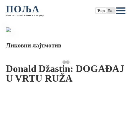
ПОЉА
Ћир
Лат
часопис за књижевност и теорију
Ликовни лајтмотив
Donald Džastin: DOGAĐAJ
U VRTU RUŽA