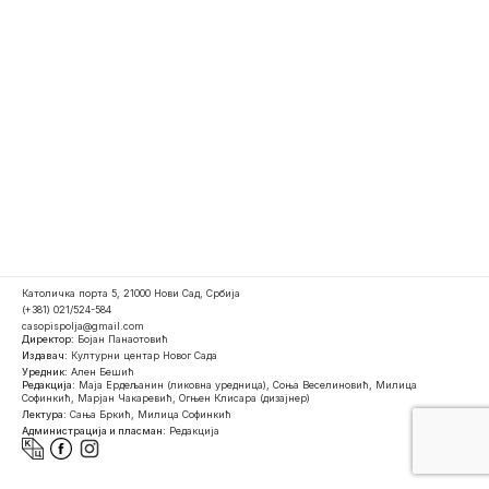
Католичка порта 5, 21000 Нови Сад, Србија
(+381) 021/524-584
casopispolja@gmail.com
Директор:
Бојан Панаотовић
Издавач:
Културни центар Новог Сада
Уредник:
Ален Бешић
Редакција:
Маја Ердељанин (ликовна уредница), Соња Веселиновић, Милица
Софинкић, Марјан Чакаревић, Огњен Клисара (дизајнер)
Лектура:
Сања Бркић, Милица Софинкић
Администрација и пласман:
Редакција