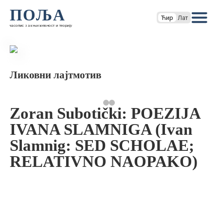
ПОЉА
Ћир
Лат
часопис за књижевност и теорију
Ликовни лајтмотив
Zoran Subotički: POEZIJA
IVANA SLAMNIGA (Ivan
Slamnig: SED SCHOLAE;
RELATIVNO NAOPAKO)