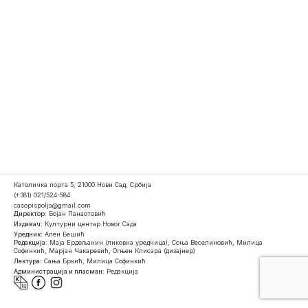
Католичка порта 5, 21000 Нови Сад, Србија
(+381) 021/524-584
casopispolja@gmail.com
Директор:
Бојан Панаотовић
Издавач:
Културни центар Новог Сада
Уредник:
Ален Бешић
Редакција:
Маја Ердељанин (ликовна уредница), Соња Веселиновић, Милица
Софинкић, Марјан Чакаревић, Огњен Клисара (дизајнер)
Лектура:
Сања Бркић, Милица Софинкић
Администрација и пласман:
Редакција