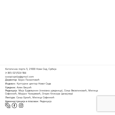
Католичка порта 5, 21000 Нови Сад, Србија
(+381) 021/524-584
casopispolja@gmail.com
Директор:
Бојан Панаотовић
Издавач:
Културни центар Новог Сада
Уредник:
Ален Бешић
Редакција:
Маја Ердељанин (ликовна уредница), Соња Веселиновић, Милица
Софинкић, Марјан Чакаревић, Огњен Клисара (дизајнер)
Лектура:
Сања Бркић, Милица Софинкић
Администрација и пласман:
Редакција