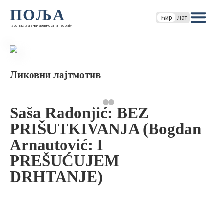
ПОЉА
Ћир
Лат
часопис за књижевност и теорију
Ликовни лајтмотив
Saša Radonjić: BEZ
PRIŠUTKIVANJA (Bogdan
Arnautović: I
PREŠUĆUJEM
DRHTANJE)