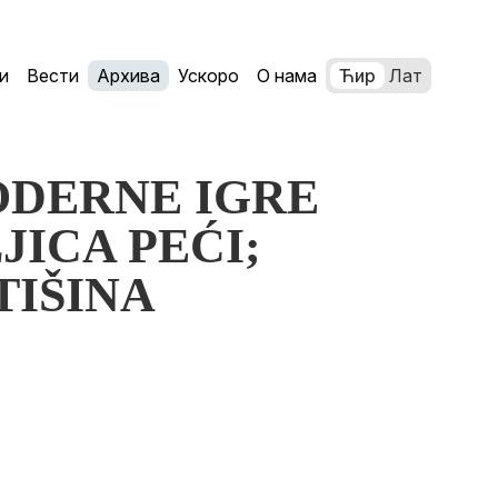
и
Вести
Архива
Ускоро
О нама
Ћир
Лат
MODERNE IGRE
LJICA PEĆI;
 TIŠINA