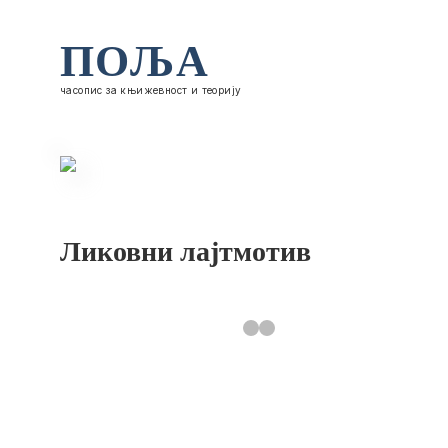
ПОЉА
часопис за књижевност и теорију
Ликовни лајтмотив