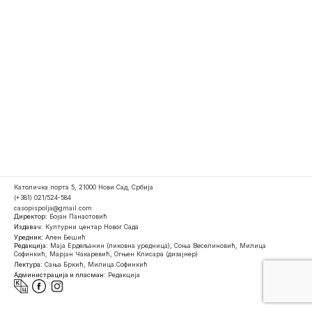
Католичка порта 5, 21000 Нови Сад, Србија
(+381) 021/524-584
casopispolja@gmail.com
Директор:
Бојан Панаотовић
Издавач:
Културни центар Новог Сада
Уредник:
Ален Бешић
Редакција:
Маја Ердељанин (ликовна уредница), Соња Веселиновић, Милица
Софинкић, Марјан Чакаревић, Огњен Клисара (дизајнер)
Лектура:
Сања Бркић, Милица Софинкић
Администрација и пласман:
Редакција