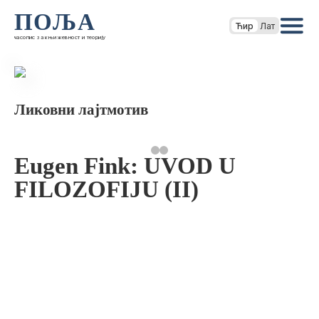
ПОЉА
Ћир
Лат
часопис за књижевност и теорију
Ликовни лајтмотив
Eugen Fink: UVOD U
FILOZOFIJU (II)