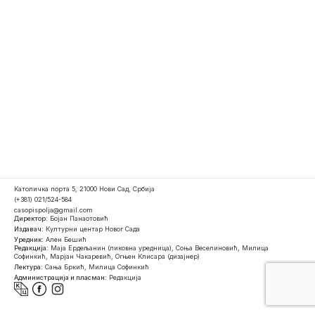
Католичка порта 5, 21000 Нови Сад, Србија
(+381) 021/524-584
casopispolja@gmail.com
Директор:
Бојан Панаотовић
Издавач:
Културни центар Новог Сада
Уредник:
Ален Бешић
Редакција:
Маја Ердељанин (ликовна уредница), Соња Веселиновић, Милица
Софинкић, Марјан Чакаревић, Огњен Клисара (дизајнер)
Лектура:
Сања Бркић, Милица Софинкић
Администрација и пласман:
Редакција