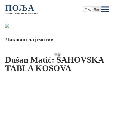
ПОЉА
Ћир
Лат
часопис за књижевност и теорију
Ликовни лајтмотив
Dušan Matić: ŠAHOVSKA
TABLA KOSOVA