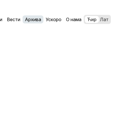
и
Вести
Архива
Ускоро
О нама
Ћир
Лат