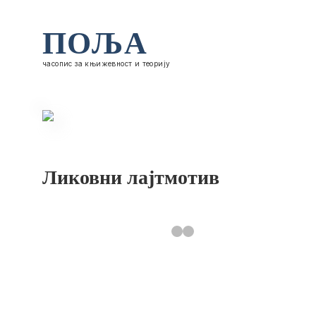
ПОЉА
часопис за књижевност и теорију
Ликовни лајтмотив