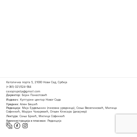
Католичка порта 5, 21000 Нови Сад, Србија
(+381) 021/524-584
casopispolja@gmail.com
Директор:
Бојан Панаотовић
Издавач:
Културни центар Новог Сада
Уредник:
Ален Бешић
Редакција:
Маја Ердељанин (ликовна уредница), Соња Веселиновић, Милица
Софинкић, Марјан Чакаревић, Огњен Клисара (дизајнер)
Лектура:
Сања Бркић, Милица Софинкић
Администрација и пласман:
Редакција