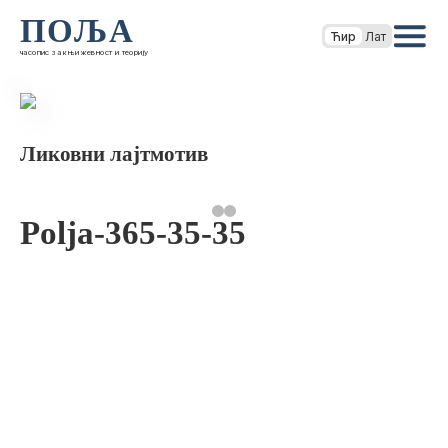
ПОЉА
Ћир
Лат
часопис за књижевност и теорију
Ликовни лајтмотив
Polja-365-35-35