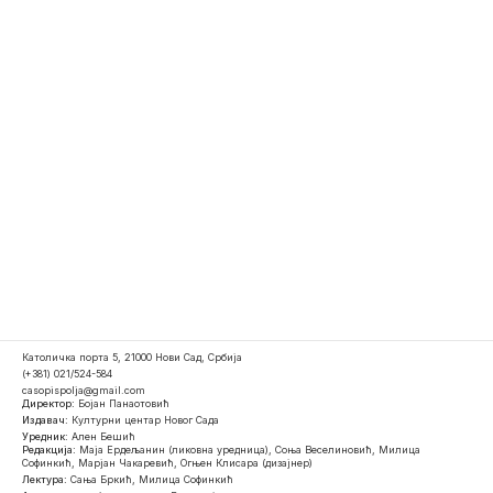
Католичка порта 5, 21000 Нови Сад, Србија
(+381) 021/524-584
casopispolja@gmail.com
Директор:
Бојан Панаотовић
Издавач:
Културни центар Новог Сада
Уредник:
Ален Бешић
Редакција:
Маја Ердељанин (ликовна уредница), Соња Веселиновић, Милица
Софинкић, Марјан Чакаревић, Огњен Клисара (дизајнер)
Лектура:
Сања Бркић, Милица Софинкић