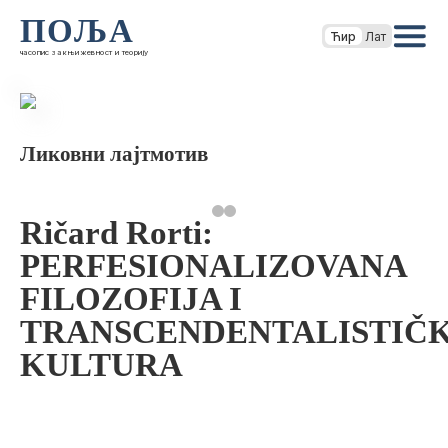
ПОЉА
Ћир
Лат
часопис за књижевност и теорију
Ликовни лајтмотив
Ričard Rorti:
PERFESIONALIZOVANA
FILOZOFIJA I
TRANSCENDENTALISTIČ
KULTURA