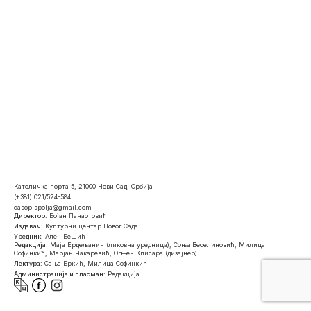
Католичка порта 5, 21000 Нови Сад, Србија
(+381) 021/524-584
casopispolja@gmail.com
Директор:
Бојан Панаотовић
Издавач:
Културни центар Новог Сада
Уредник:
Ален Бешић
Редакција:
Маја Ердељанин (ликовна уредница), Соња Веселиновић, Милица
Софинкић, Марјан Чакаревић, Огњен Клисара (дизајнер)
Лектура:
Сања Бркић, Милица Софинкић
Администрација и пласман:
Редакција