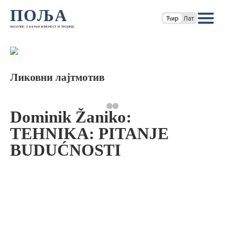
ПОЉА
Ћир
Лат
часопис за књижевност и теорију
Ликовни лајтмотив
Dominik Žaniko:
TEHNIKA: PITANJE
BUDUĆNOSTI