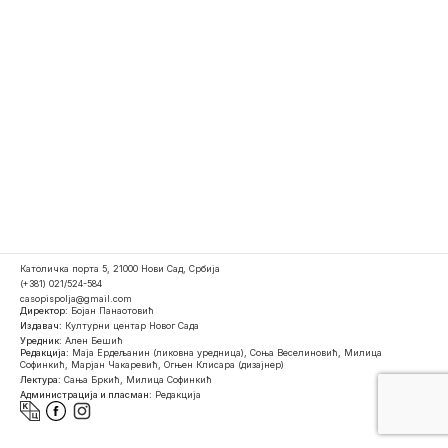
Католичка порта 5, 21000 Нови Сад, Србија
(+381) 021/524-584
casopispolja@gmail.com
Директор:
Бојан Панаотовић
Издавач:
Културни центар Новог Сада
Уредник:
Ален Бешић
Редакција:
Маја Ердељанин (ликовна уредница), Соња Веселиновић, Милица
Софинкић, Марјан Чакаревић, Огњен Клисара (дизајнер)
Лектура:
Сања Бркић, Милица Софинкић
Администрација и пласман:
Редакција