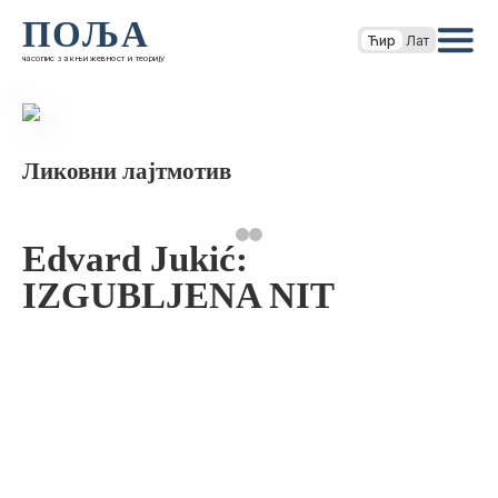
ПОЉА
Ћир
Лат
часопис за књижевност и теорију
Ликовни лајтмотив
Edvard Jukić:
IZGUBLJENA NIT