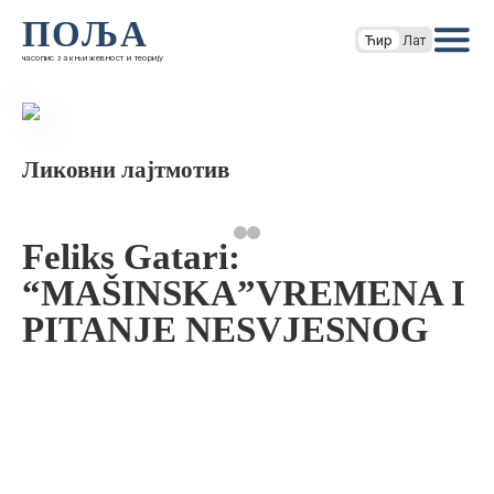
ПОЉА
Ћир
Лат
часопис за књижевност и теорију
Ликовни лајтмотив
Feliks Gatari:
“MAŠINSKA”VREMENA I
PITANJE NESVJESNOG