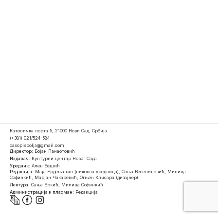
Католичка порта 5, 21000 Нови Сад, Србија
(+381) 021/524-584
casopispolja@gmail.com
Директор:
Бојан Панаотовић
Издавач:
Културни центар Новог Сада
Уредник:
Ален Бешић
Редакција:
Маја Ердељанин (ликовна уредница), Соња Веселиновић, Милица
Софинкић, Марјан Чакаревић, Огњен Клисара (дизајнер)
Лектура:
Сања Бркић, Милица Софинкић
Администрација и пласман:
Редакција