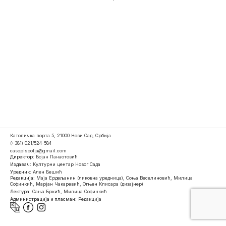
Католичка порта 5, 21000 Нови Сад, Србија
(+381) 021/524-584
casopispolja@gmail.com
Директор:
Бојан Панаотовић
Издавач:
Културни центар Новог Сада
Уредник:
Ален Бешић
Редакција:
Маја Ердељанин (ликовна уредница), Соња Веселиновић, Милица
Софинкић, Марјан Чакаревић, Огњен Клисара (дизајнер)
Лектура:
Сања Бркић, Милица Софинкић
Администрација и пласман:
Редакција