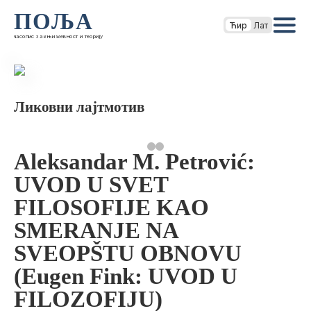
ПОЉА
Ћир
Лат
часопис за књижевност и теорију
Ликовни лајтмотив
Aleksandar M. Petrović:
UVOD U SVET
FILOSOFIJE KAO
SMERANJE NA
SVEOPŠTU OBNOVU
(Eugen Fink: UVOD U
FILOZOFIJU)