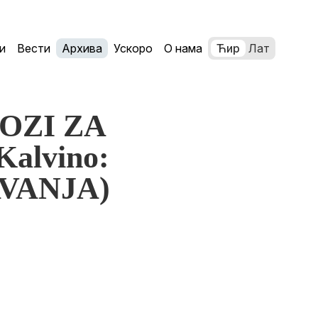
и
Вести
Архива
Ускоро
О нама
Ћир
Лат
LOZI ZA
alvino:
VANJA)