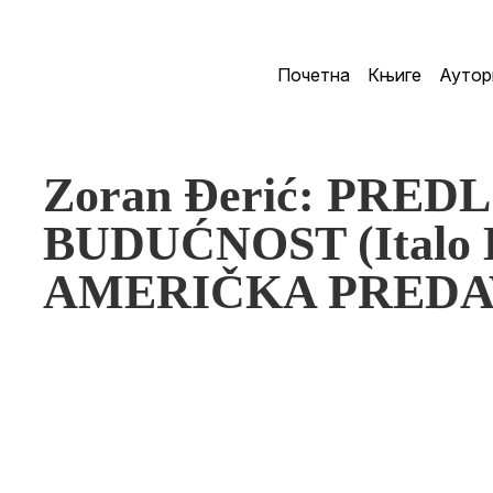
Почетна
Књиге
Аутор
Zoran Đerić: PRED
BUDUĆNOST (Italo K
AMERIČKA PREDA