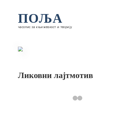
ПОЉА
часопис за књижевност и теорију
Ликовни лајтмотив