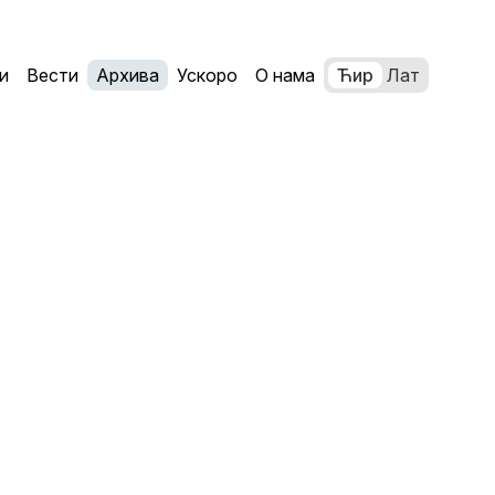
и
Вести
Архива
Ускоро
О нама
Ћир
Лат