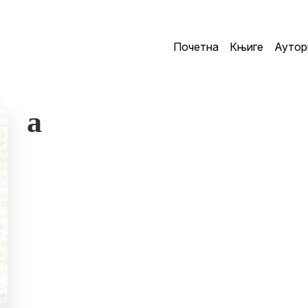
Почетна
Књиге
Аутор
a