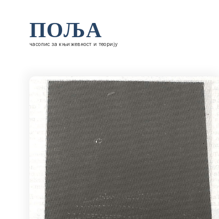
ПОЉА
часопис за књижевност и теорију