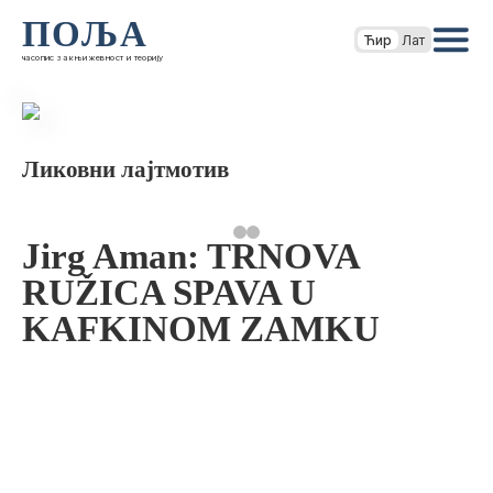
ПОЉА
Ћир
Лат
часопис за књижевност и теорију
Ликовни лајтмотив
Jirg Aman: TRNOVA
RUŽICA SPAVA U
KAFKINOM ZAMKU