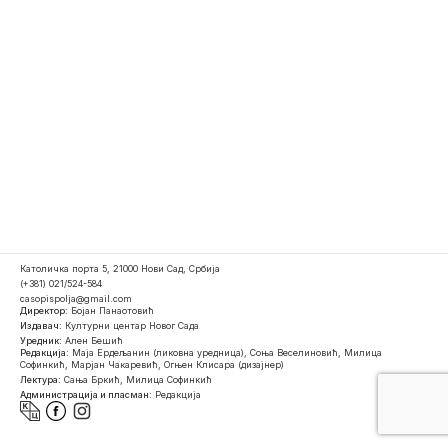
Католичка порта 5, 21000 Нови Сад, Србија
(+381) 021/524-584
casopispolja@gmail.com
Директор:
Бојан Панаотовић
Издавач:
Културни центар Новог Сада
Уредник:
Ален Бешић
Редакција:
Маја Ердељанин (ликовна уредница), Соња Веселиновић, Милица
Софинкић, Марјан Чакаревић, Огњен Клисара (дизајнер)
Лектура:
Сања Бркић, Милица Софинкић
Администрација и пласман:
Редакција