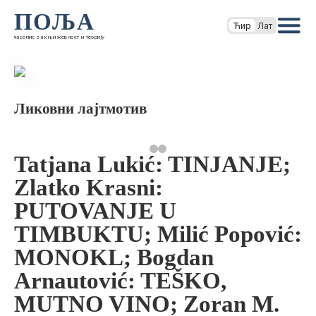
ПОЉА
Ћир
Лат
часопис за књижевност и теорију
Ликовни лајтмотив
Tatjana Lukić: TINJANJE;
Zlatko Krasni:
PUTOVANJE U
TIMBUKTU; Milić Popović:
MONOKL; Bogdan
Arnautović: TEŠKO,
MUTNO VINO; Zoran M.