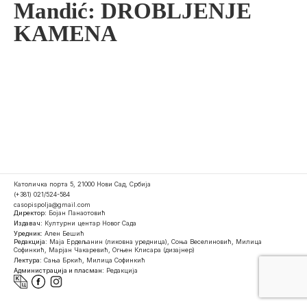
Mandić: DROBLJENJE
KAMENA
Католичка порта 5, 21000 Нови Сад, Србија
(+381) 021/524-584
casopispolja@gmail.com
Директор:
Бојан Панаотовић
Издавач:
Културни центар Новог Сада
Уредник:
Ален Бешић
Редакција:
Маја Ердељанин (ликовна уредница), Соња Веселиновић, Милица
Софинкић, Марјан Чакаревић, Огњен Клисара (дизајнер)
Лектура:
Сања Бркић, Милица Софинкић
Администрација и пласман:
Редакција