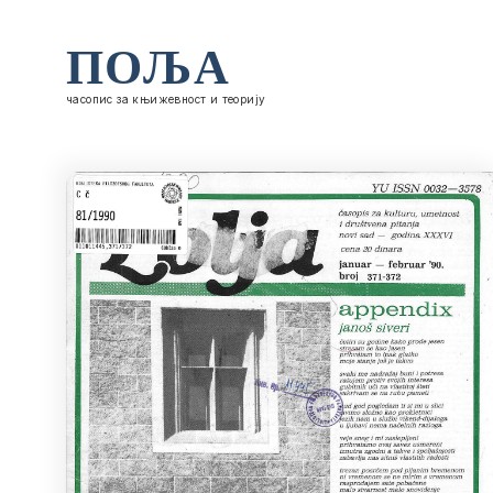
ПОЉА
часопис за књижевност и теорију