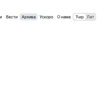
и
Вести
Архива
Ускоро
О нама
Ћир
Лат